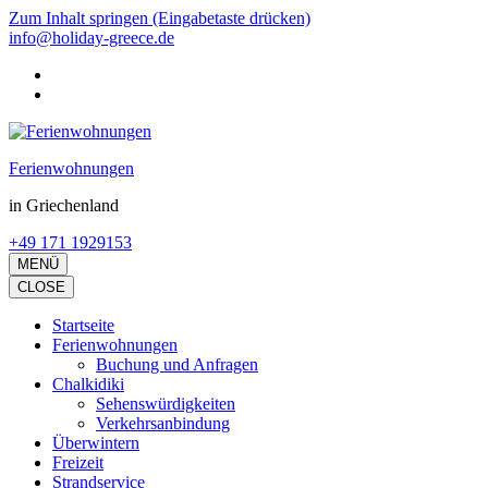
Zum Inhalt springen (Eingabetaste drücken)
info@holiday-greece.de
Ferienwohnungen
in Griechenland
+49 171 1929153
MENÜ
CLOSE
Startseite
Ferienwohnungen
Buchung und Anfragen
Chalkidiki
Sehenswürdigkeiten
Verkehrsanbindung
Überwintern
Freizeit
Strandservice