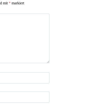
nd mit
*
markiert