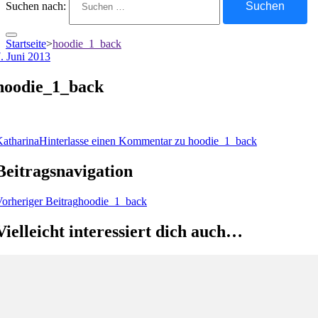
Suchen nach:
Startseite
>
hoodie_1_back
. Juni 2013
hoodie_1_back
atharina
Hinterlasse einen Kommentar
zu hoodie_1_back
Beitragsnavigation
orheriger Beitrag
hoodie_1_back
Vielleicht interessiert dich auch…