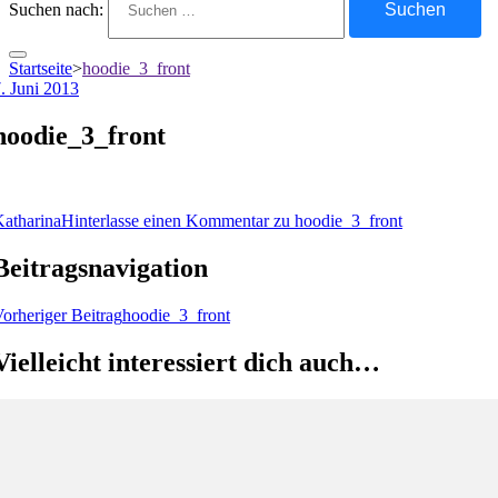
Suchen nach:
Startseite
>
hoodie_3_front
. Juni 2013
hoodie_3_front
atharina
Hinterlasse einen Kommentar
zu hoodie_3_front
Beitragsnavigation
orheriger Beitrag
hoodie_3_front
Vielleicht interessiert dich auch…