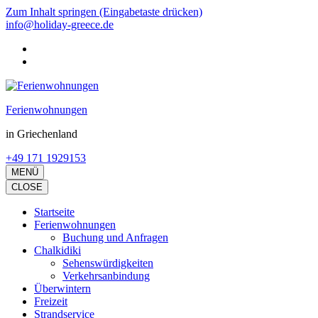
Zum Inhalt springen (Eingabetaste drücken)
info@holiday-greece.de
Ferienwohnungen
in Griechenland
+49 171 1929153
MENÜ
CLOSE
Startseite
Ferienwohnungen
Buchung und Anfragen
Chalkidiki
Sehenswürdigkeiten
Verkehrsanbindung
Überwintern
Freizeit
Strandservice