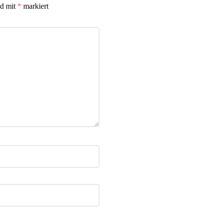
nd mit
*
markiert