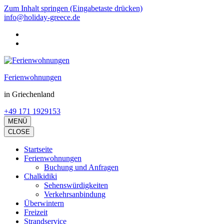
Zum Inhalt springen (Eingabetaste drücken)
info@holiday-greece.de
Ferienwohnungen
in Griechenland
+49 171 1929153
MENÜ
CLOSE
Startseite
Ferienwohnungen
Buchung und Anfragen
Chalkidiki
Sehenswürdigkeiten
Verkehrsanbindung
Überwintern
Freizeit
Strandservice