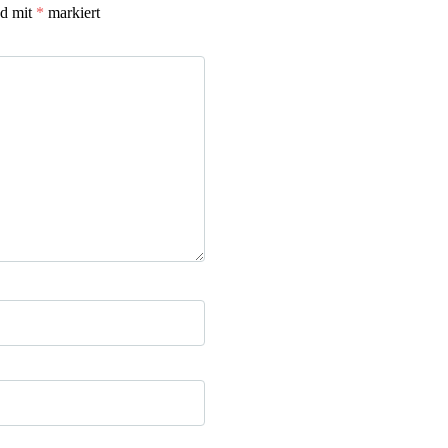
nd mit
*
markiert