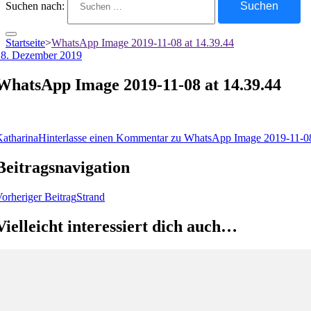
Suchen nach:
Startseite
>
WhatsApp Image 2019-11-08 at 14.39.44
28. Dezember 2019
WhatsApp Image 2019-11-08 at 14.39.44
atharina
Hinterlasse einen Kommentar
zu WhatsApp Image 2019-11-08
Beitragsnavigation
orheriger Beitrag
Strand
Vielleicht interessiert dich auch…