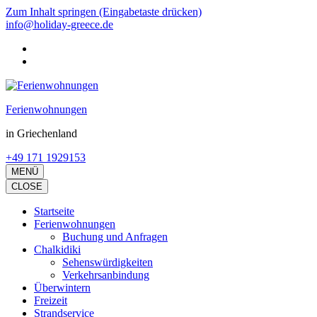
Zum Inhalt springen (Eingabetaste drücken)
info@holiday-greece.de
Ferienwohnungen
in Griechenland
+49 171 1929153
MENÜ
CLOSE
Startseite
Ferienwohnungen
Buchung und Anfragen
Chalkidiki
Sehenswürdigkeiten
Verkehrsanbindung
Überwintern
Freizeit
Strandservice