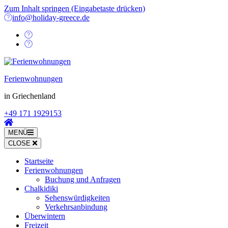
Zum Inhalt springen (Eingabetaste drücken)
info@holiday-greece.de
Ferienwohnungen
in Griechenland
+49 171 1929153
MENÜ
CLOSE
Startseite
Ferienwohnungen
Buchung und Anfragen
Chalkidiki
Sehenswürdigkeiten
Verkehrsanbindung
Überwintern
Freizeit